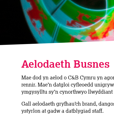
Aelodaeth Busnes
Mae dod yn aelod o C&B Cymru yn agor 
rennir. Mae’n datgloi cyfleoedd unigryw
ymgysylltu sy’n cynorthwyo llwyddiant 
Gall aelodaeth gryfhau’ch brand, dang
ystyrlon at gadw a datblygiad staff.