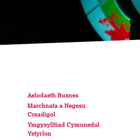
Aelodaeth Busnes
Marchnata a Negesu
Creadigol
Ymgysylltiad Cymunedol
Ystyrlon