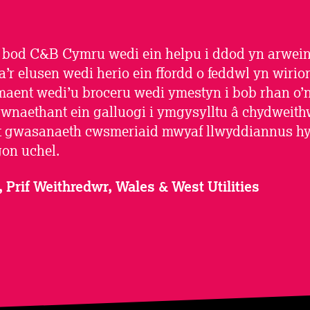
bod C&B Cymru wedi ein helpu i ddod yn arwein
’r elusen wedi herio ein ffordd o feddwl yn wirio
maent wedi’u broceru wedi ymestyn i bob rhan o’
 gwnaethant ein galluogi i ymgysylltu â chydweit
nt gwasanaeth cwsmeriaid mwyaf llwyddiannus hyd
on uchel.
Prif Weithredwr, Wales & West Utilities