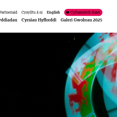
Partneriaid
Cysylltu â ni
English
Cyfrannwch Nawr
yddiadau
Cyrsiau Hyfforddi
Galeri Gwobrau 2025