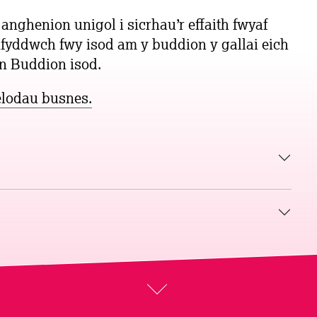
anghenion unigol i sicrhau’r effaith fwyaf
fyddwch fwy isod am y buddion y gallai eich
n Buddion isod.
elodau busnes.