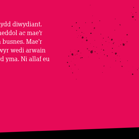
ydd diwydiant.
neddol ac mae’r
n busnes. Mae'r
hwyr wedi arwain
 yma. Ni allaf eu