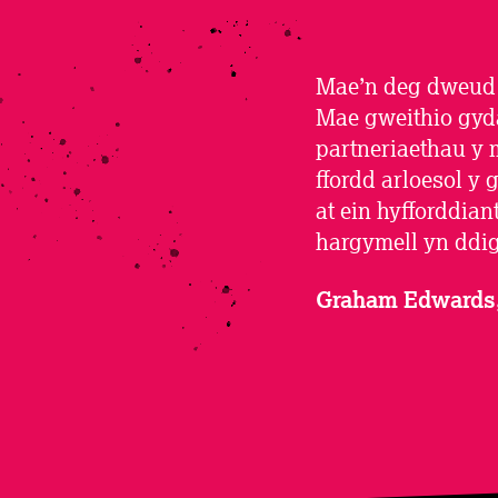
Mae’n deg dweud 
Mae gweithio gyda
partneriaethau y 
ffordd arloesol y
at ein hyfforddia
hargymell yn ddig
Graham Edwards, 