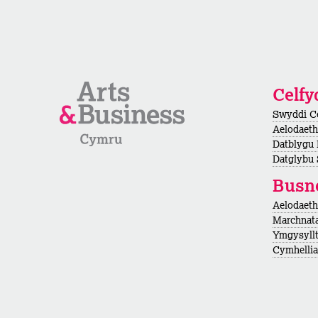
Celf
Swyddi C
Aelodaeth
Datblygu
Datglybu 
Busn
Aelodaet
Marchnata
Ymgysyllt
Cymhellian