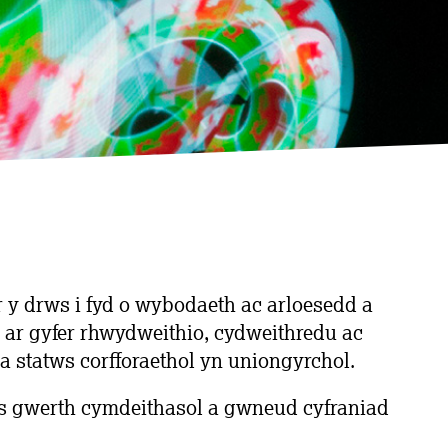
y drws i fyd o wybodaeth ac arloesedd a
 ar gyfer rhwydweithio, cydweithredu ac
a statws corfforaethol yn uniongyrchol.
os gwerth cymdeithasol a gwneud cyfraniad