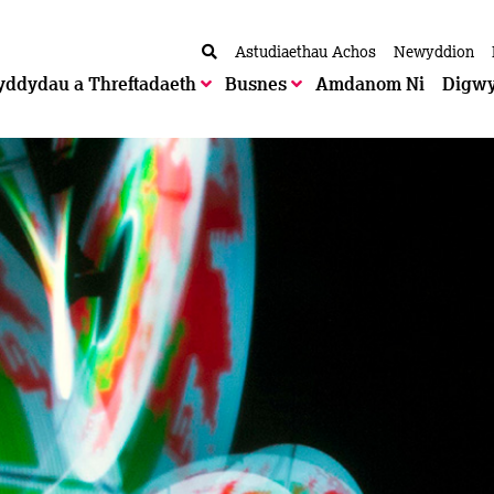
Astudiaethau Achos
Newyddion
yddydau a Threftadaeth
Busnes
Amdanom Ni
Digw