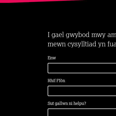
I gael gwybod mwy am s
mewn cysylltiad yn fu
Enw
Rhif Ffôn
Sut gallwn ni helpu?