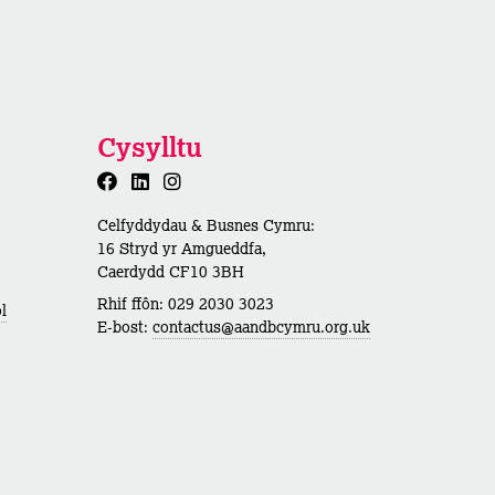
Cysylltu
Celfyddydau & Busnes Cymru:
16 Stryd yr Amgueddfa,
Caerdydd CF10 3BH
Rhif ffôn: 029 2030 3023
l
E-bost:
contactus@aandbcymru.org.uk