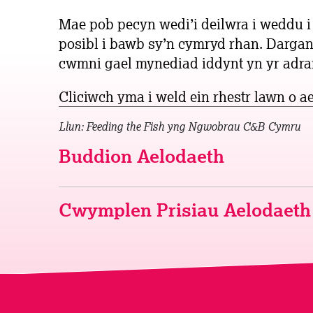
Mae pob pecyn wedi’i deilwra i weddu i 
posibl i bawb sy’n cymryd rhan. Dargan
cwmni gael mynediad iddynt yn yr adra
Cliciwch yma i weld ein rhestr lawn o a
Llun: Feeding the Fish yng Ngwobrau C&B Cymru
Buddion Aelodaeth
Cwymplen Prisiau Aelodaeth