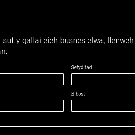
ut y gallai eich busnes elwa, llenwch
an.
Sefydliad
E-bost