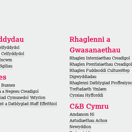
yddydau
Rhaglenni a
elfyddydol
Gwasanaethau
 Celfyddydol
Rhaglen Interniaethau Creadigol
 Incwm
Rhaglen Prentisiaethau Creadigol
Sgiliau
Rhaglen Fuddsoddi CultureStep
es
Digwyddiadau
Rhaglenni Datblygiad Proffesiyno
h Busnes
Treftadaeth Ymlaen
 a Negesu Creadigol
Cyrsiau Hyfforddi
iad Cymunedol Ystyrlon
t a Datblygiad Staff Effeithiol
C&B Cymru
Amdanom Ni
Astudiaethau Achos
Newyddion