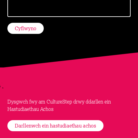
Dysgwch fwy am CultureStep drwy ddarllen ein
Hastudiaethau Achos
Darllenwch ein hastudiaethau achos