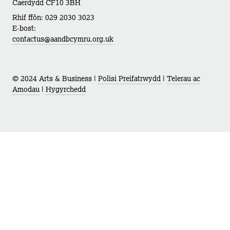
Caerdydd CF10 3BH
Rhif ffôn: 029 2030 3023
E-bost:
contactus@aandbcymru.org.uk
© 2024 Arts & Business |
Polisi Preifatrwydd
|
Telerau ac
Amodau
|
Hygyrchedd