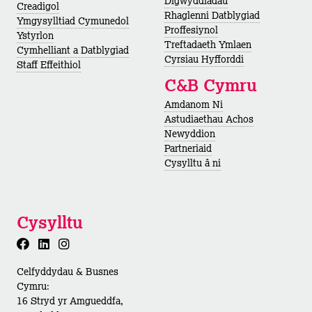
Digwyddiadau
Creadigol
Rhaglenni Datblygiad
Ymgysylltiad Cymunedol
Proffesiynol
Ystyrlon
Treftadaeth Ymlaen
Cymhelliant a Datblygiad
Cyrsiau Hyfforddi
Staff Effeithiol
C&B Cymru
Amdanom Ni
Astudiaethau Achos
Newyddion
Partneriaid
Cysylltu â ni
Cysylltu
Celfyddydau & Busnes
Cymru:
16 Stryd yr Amgueddfa,