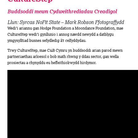
Buddsoddi mewn Cydweithrediadau Creadigol
Llun: Syrcas NoFit State – Mark Robson Ffotograffydd
Wedi’i ariannu gan Hodge Foundation a Moondance Foundation, mae
CultureStep wedi’i gynllunio i annog nawdd newydd a datblygu
ymgysylltiad busnes sefydledig â’r celfyddydau.
Trwy CultureStep, mae C&B Cymru yn buddsoddi arian parod mewn
partneriaethau arloesol o bob math rhwng y ddau sector, gan wella
prosiectau a chynyddu eu heffeithiolrwydd hirdymor.