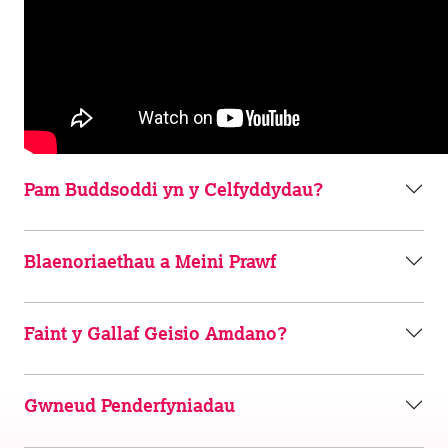
Pam Buddsoddi yn y Celfyddydau?
Blaenoriaethau a Meini Prawf
Faint y Gallaf Geisio Amdano?
Gwneud Penderfyniadau