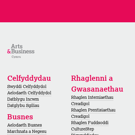
Celfyddydau
Rhaglenni a
Swyddi Celfyddydol
Gwasanaethau
Aelodaeth Celfyddydol
Rhaglen Interniaethau
Datblygu Incwm
Creadigol
Datglybu Sgiliau
Rhaglen Prentisiaethau
Busnes
Creadigol
Rhaglen Fuddsoddi
Aelodaeth Busnes
CultureStep
Marchnata a Negesu