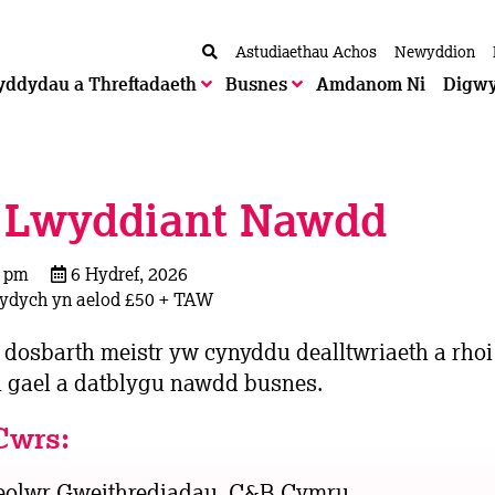
Astudiaethau Achos
Newyddion
yddydau a Threftadaeth
Busnes
Amdanom Ni
Digw
i Lwyddiant Nawdd
0 pm
6 Hydref, 2026
 ydych yn aelod £50 + TAW
 dosbarth meistr yw cynyddu dealltwriaeth a rhoi
 i gael a datblygu nawdd busnes.
Cwrs:
eolwr Gweithrediadau
, C&B Cymru