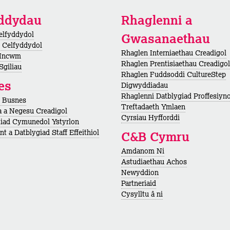
yddydau
Rhaglenni a
elfyddydol
Gwasanaethau
 Celfyddydol
Rhaglen Interniaethau Creadigol
 Incwm
Rhaglen Prentisiaethau Creadigol
Sgiliau
Rhaglen Fuddsoddi CultureStep
es
Digwyddiadau
Rhaglenni Datblygiad Proffesiyno
h Busnes
Treftadaeth Ymlaen
 a Negesu Creadigol
Cyrsiau Hyfforddi
iad Cymunedol Ystyrlon
t a Datblygiad Staff Effeithiol
C&B Cymru
Amdanom Ni
Astudiaethau Achos
Newyddion
Partneriaid
Cysylltu â ni