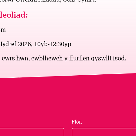
leoliad:
om
ydref 2026, 10yb-12:30yp
 y cwrs hwn, cwblhewch y ffurflen gyswllt isod.
Ffôn