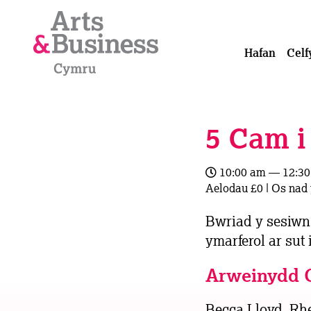
Mynd i'r cynnwys
Hafan
Celf
5 Cam 
10:00 am — 12:3
Aelodau £0 | Os nad
Bwriad y sesiwn
ymarferol ar sut
Arweinydd 
Becca Lloyd,
Rh