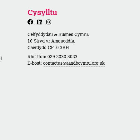
Cysylltu
Celfyddydau & Busnes Cymru:
16 Stryd yr Amgueddfa,
Caerdydd CF10 3BH
Rhif ffôn: 029 2030 3023
l
E-bost:
contactus@aandbcymru.org.uk