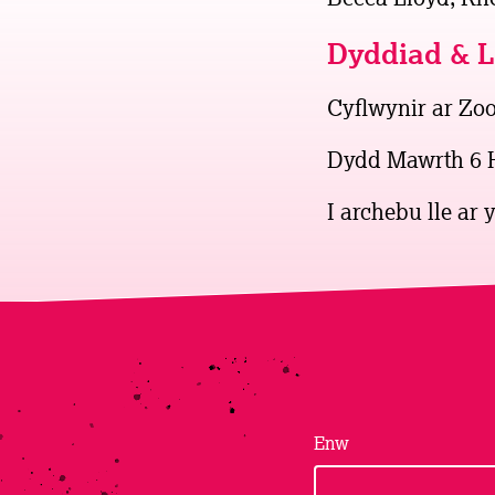
Dyddiad & L
Cyflwynir ar Zo
Dydd Mawrth 6 H
I archebu lle ar
Enw