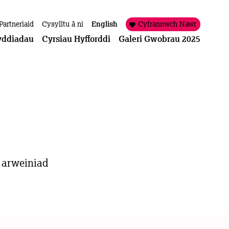
Partneriaid
Cysylltu â ni
English
Cyfrannwch Nawr
yddiadau
Cyrsiau Hyfforddi
Galeri Gwobrau 2025
 arweiniad