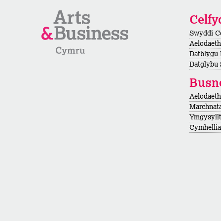
Celf
Swyddi C
Aelodaeth
Datblygu
Datglybu 
Busn
Aelodaet
Marchnata
Ymgysyllt
Cymhellian