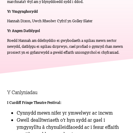
marchnata’r ŵyl am y blynyddoedd sydd i ddod.
Yr Ymgynghorydd
Hannah Dixon, Uwch Rheolwr Cyfrif yn Golley Slater
Yr Angen Datblygol
Roedd Hannah am ddefnyddio ei gwybodaeth a sgiliau mewn sector
newydd, datblygu ei sgiliau dirprwyo, cael profiad o gymryd rhan mewn
prosiect yn ei gyfanrwydd a gweld effaith uniongyrchol ei chyfraniad.
Y Canlyniadau
I Cardiff Fringe Theatre Festival:
Cynnydd mewn nifer yr ymwelwyr ac incwm
Gwell dealltwriaeth o’r hyn sydd ar gael i
ymgysylltu â chynulleidfaoedd ac i fesur effaith