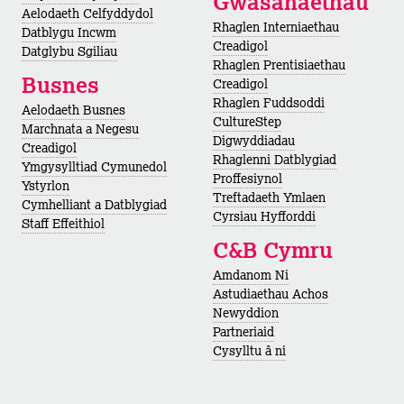
Gwasanaethau
Aelodaeth Celfyddydol
Rhaglen Interniaethau
Datblygu Incwm
Creadigol
Datglybu Sgiliau
Rhaglen Prentisiaethau
Busnes
Creadigol
Rhaglen Fuddsoddi
Aelodaeth Busnes
CultureStep
Marchnata a Negesu
Digwyddiadau
Creadigol
Rhaglenni Datblygiad
Ymgysylltiad Cymunedol
Proffesiynol
Ystyrlon
Treftadaeth Ymlaen
Cymhelliant a Datblygiad
Cyrsiau Hyfforddi
Staff Effeithiol
C&B Cymru
Amdanom Ni
Astudiaethau Achos
Newyddion
Partneriaid
Cysylltu â ni