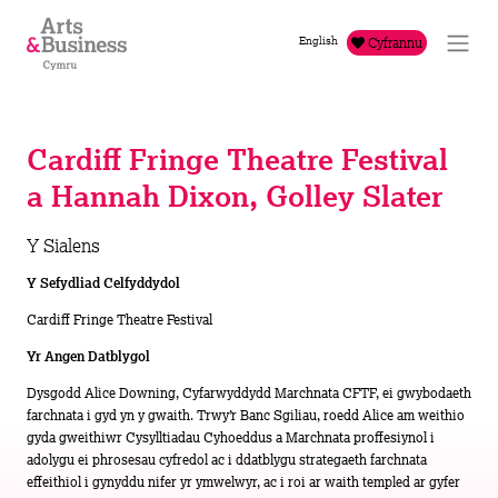
Mynd i'r cynnwys
English
Cyfrannu
Cardiff Fringe Theatre Festival
a Hannah Dixon, Golley Slater
Y Sialens
Y Sefydliad Celfyddydol
Cardiff Fringe Theatre Festival
Yr Angen Datblygol
Dysgodd Alice Downing, Cyfarwyddydd Marchnata CFTF, ei gwybodaeth
farchnata i gyd yn y gwaith. Trwy’r Banc Sgiliau, roedd Alice am weithio
gyda gweithiwr Cysylltiadau Cyhoeddus a Marchnata proffesiynol i
adolygu ei phrosesau cyfredol ac i ddatblygu strategaeth farchnata
effeithiol i gynyddu nifer yr ymwelwyr, ac i roi ar waith templed ar gyfer