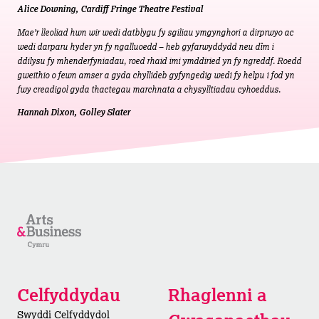
Alice Downing, Cardiff Fringe Theatre Festival
Mae’r lleoliad hwn wir wedi datblygu fy sgiliau ymgynghori a dirprwyo ac
wedi darparu hyder yn fy ngalluoedd – heb gyfarwyddydd neu dîm i
ddilysu fy mhenderfyniadau, roed rhaid imi ymddiried yn fy ngreddf. Roedd
gweithio o fewn amser a gyda chyllideb gyfyngedig wedi fy helpu i fod yn
fwy creadigol gyda thactegau marchnata a chysylltiadau cyhoeddus.
Hannah Dixon, Golley Slater
Celfyddydau
Rhaglenni a
Swyddi Celfyddydol