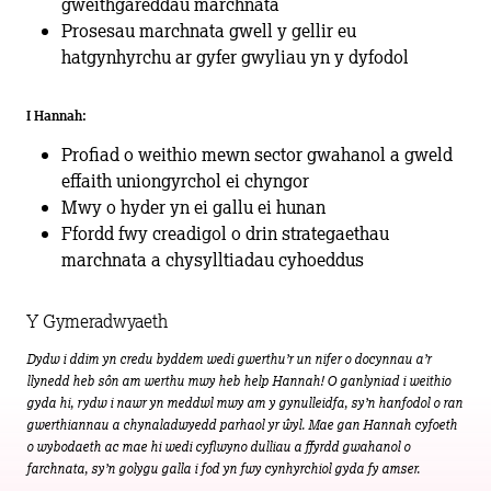
gweithgareddau marchnata
Prosesau marchnata gwell y gellir eu
hatgynhyrchu ar gyfer gwyliau yn y dyfodol
I Hannah:
Profiad o weithio mewn sector gwahanol a gweld
effaith uniongyrchol ei chyngor
Mwy o hyder yn ei gallu ei hunan
Ffordd fwy creadigol o drin strategaethau
marchnata a chysylltiadau cyhoeddus
Y Gymeradwyaeth
Dydw i ddim yn credu byddem wedi gwerthu’r un nifer o docynnau a’r
llynedd heb sôn am werthu mwy heb help Hannah! O ganlyniad i weithio
gyda hi, rydw i nawr yn meddwl mwy am y gynulleidfa, sy’n hanfodol o ran
gwerthiannau a chynaladwyedd parhaol yr ŵyl. Mae gan Hannah cyfoeth
o wybodaeth ac mae hi wedi cyflwyno dulliau a ffyrdd gwahanol o
farchnata, sy’n golygu galla i fod yn fwy cynhyrchiol gyda fy amser.