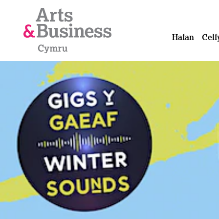
Mynd i'r cynnwys
Hafan
Celf