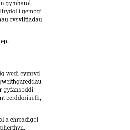
 yn gymharol
frydol i gefnogi
hau cysylltiadau
tep.
dig wedi cymryd
 gweithgareddau
r gyfansoddi
nt cerddoriaeth,
ol a chreadigol
 pherthyn.