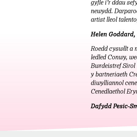
gyfle i’r ddau se
newydd. Darparod
artist lleol tale
Helen Goddard, 
Roedd cyswllt a 
ledled Conwy, we
Bwrdeistref Sirol
y bartneriaeth C
diwylliannol cene
Cenedlaethol Eryr
Dafydd Pesic-Sm