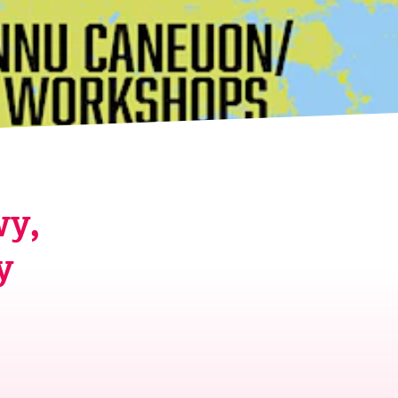
wy,
y