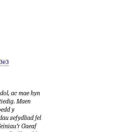
d3e3
dol, ac mae hyn
ntiedig. Maen
edd y
au sefydliad fel
Seiniau’r Gaeaf