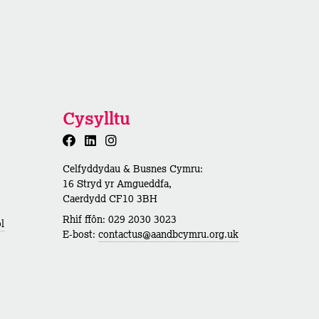
Cysylltu
Celfyddydau & Busnes Cymru:
16 Stryd yr Amgueddfa,
Caerdydd CF10 3BH
Rhif ffôn: 029 2030 3023
l
E-bost:
contactus@aandbcymru.org.uk