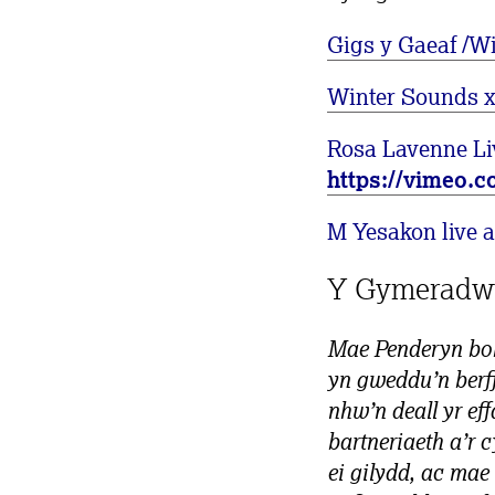
Gigs y Gaeaf /W
Winter Sounds 
Rosa Lavenne Li
https://vimeo.
M Yesakon live 
Y Gymeradw
Mae Penderyn bob
yn gweddu’n berff
nhw’n deall yr ef
bartneriaeth a’r 
ei gilydd, ac mae