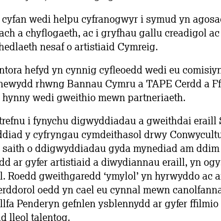
t cyfan wedi helpu cyfranogwyr i symud yn agosa
ach a chyflogaeth, ac i gryfhau gallu creadigol ac 
hedlaeth nesaf o artistiaid Cymreig.
entora hefyd yn cynnig cyfleoedd wedi eu comisiy
 newydd rhwng Bannau Cymru a TAPE Cerdd a Ff
 hynny wedi gweithio mewn partneriaeth.
refnu i fynychu digwyddiadau a gweithdai eraill 
ddiad y cyfryngau cymdeithasol drwy Conwycultu
 saith o ddigwyddiadau gyda mynediad am ddim 
d ar gyfer artistiaid a diwydiannau eraill, yn ogy
ol. Roedd gweithgaredd ‘ymylol’ yn hyrwyddo ac 
rddorol oedd yn cael eu cynnal mewn canolfanna
lfa Penderyn gefnlen ysblennydd ar gyfer ffilmio
d lleol talentog.