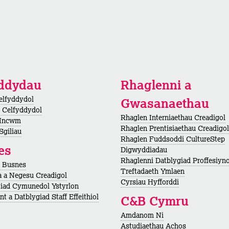
yddydau
Rhaglenni a
elfyddydol
Gwasanaethau
 Celfyddydol
Rhaglen Interniaethau Creadigol
 Incwm
Rhaglen Prentisiaethau Creadigol
Sgiliau
Rhaglen Fuddsoddi CultureStep
es
Digwyddiadau
Rhaglenni Datblygiad Proffesiyno
h Busnes
Treftadaeth Ymlaen
 a Negesu Creadigol
Cyrsiau Hyfforddi
iad Cymunedol Ystyrlon
t a Datblygiad Staff Effeithiol
C&B Cymru
Amdanom Ni
Astudiaethau Achos