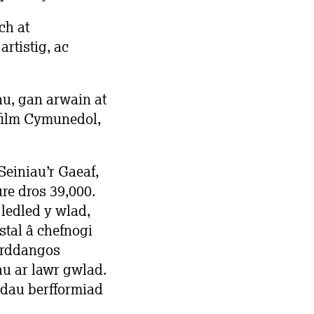
ch at
artistig, ac
nu, gan arwain at
ilm Cymunedol,
Seiniau’r Gaeaf,
re dros 39,000.
ledled y wlad,
stal â chefnogi
arddangos
u ar lawr gwlad.
 dau berfformiad