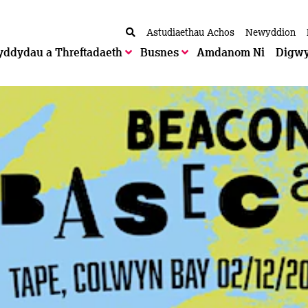
Astudiaethau Achos
Newyddion
yddydau a Threftadaeth
Busnes
Amdanom Ni
Digw