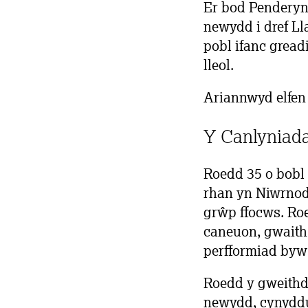
Er bod Penderyn 
newydd i dref Ll
pobl ifanc gread
lleol.
Ariannwyd elfen 
Y Canlyniad
Roedd 35 o bobl 
rhan yn Niwrnod
grŵp ffocws. Ro
caneuon, gwaith 
perfformiad byw
Roedd y gweithda
newydd, cynyddu 