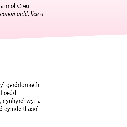
iannol Creu
economaidd, lles a
yl gerddoriaeth
od oedd
n, cynhyrchwyr a
dd cymdeithasol