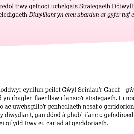
redol trwy gefnogi uchelgais Strategaeth Ddiwyll
eledigaeth
Diwylliant yn creu sbardun ar gyfer twf 
oddwyr cynllun peilot Gŵyl Seiniau’r Gaeaf – gŵ
 yn rhaglen flaenllaw i lansio’r strategaeth. Ei n
o ac uwchsgilio’r genhedlaeth nesaf o gerddorio
y diwydiant, gan ddod â phobl ifanc o gefndiroe
 ei gilydd trwy eu cariad at gerddoriaeth.