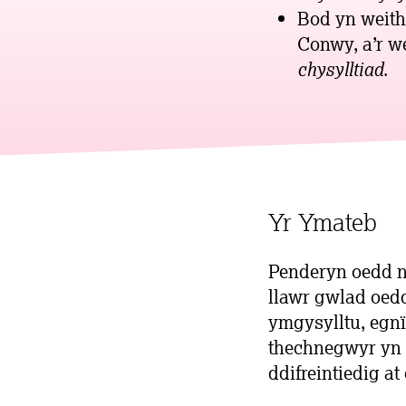
Bod yn weith
Conwy, a’r w
chysylltiad
.
Yr Ymateb
Penderyn oedd n
llawr gwlad oedd
ymgysylltu, egnï
thechnegwyr yn 
ddifreintiedig at