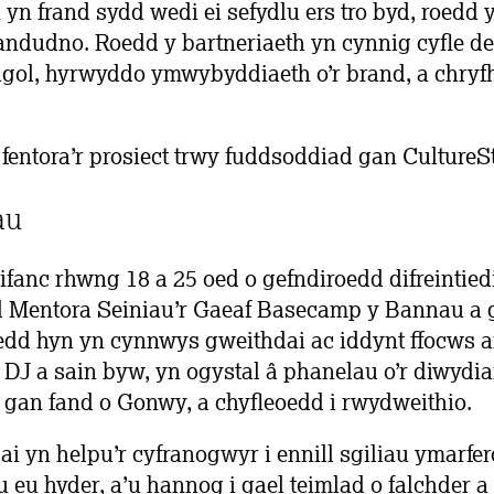
yn frand sydd wedi ei sefydlu ers tro byd, roedd
andudno. Roedd y bartneriaeth yn cynnig cyfle del
igol, hyrwyddo ymwybyddiaeth o’r brand, a chryf
fentora’r prosiect trwy fuddsoddiad gan CultureS
au
ifanc rhwng 18 a 25 oed o gefndiroedd difreintie
 Mentora Seiniau’r Gaeaf Basecamp y Bannau a
edd hyn yn cynnwys gweithdai ac iddynt ffocws a
DJ a sain byw, yn ogystal â phanelau o’r diwydia
 gan fand o Gonwy, a chyfleoedd i rwydweithio.
i yn helpu’r cyfranogwyr i ennill sgiliau ymarfer
eu hyder, a’u hannog i gael teimlad o falchder a