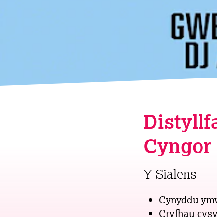
Distyll
Cyngor 
Y Sialens
Cynyddu ymw
Cryfhau cysy