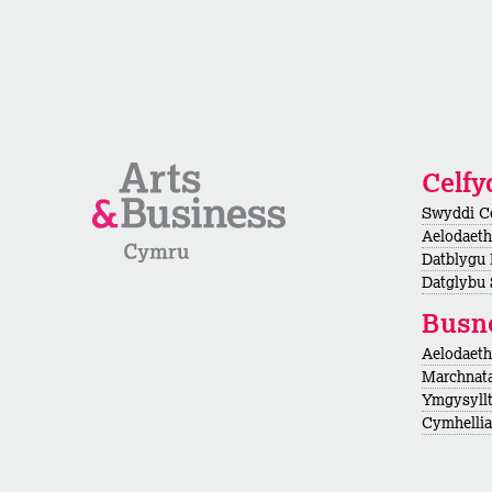
Celf
Swyddi C
Aelodaeth
Datblygu
Datglybu 
Busn
Aelodaet
Marchnata
Ymgysyllt
Cymhellian