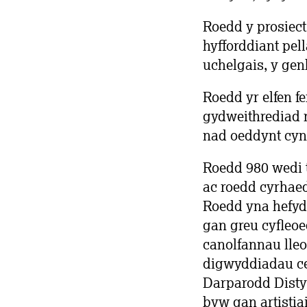
Roedd y prosiec
hyfforddiant pell
uchelgais, y gen
Roedd yr elfen f
gydweithrediad
nad oeddynt cyn
Roedd 980 wedi t
ac roedd cyrhae
Roedd yna hefyd
gan greu cyfleoed
canolfannau lle
digwyddiadau ce
Darparodd Distyl
byw gan artistiai