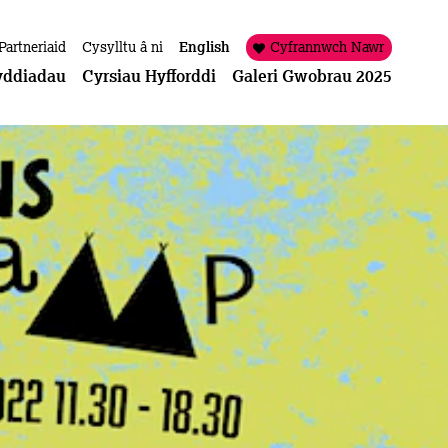
Partneriaid
Cysylltu â ni
English
Cyfrannwch Nawr
yddiadau
Cyrsiau Hyfforddi
Galeri Gwobrau 2025