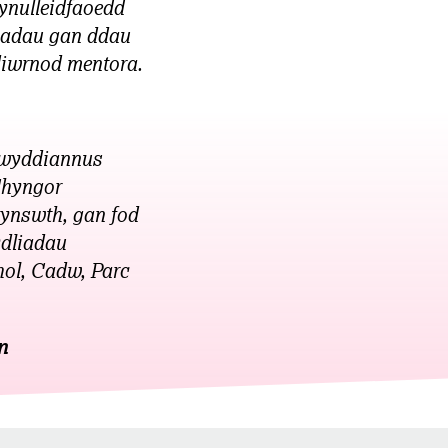
ynulleidfaoedd
miadau gan ddau
 diwrnod mentora.
lwyddiannus
Chyngor
rynswth, gan fod
ydliadau
hol, Cadw, Parc
n