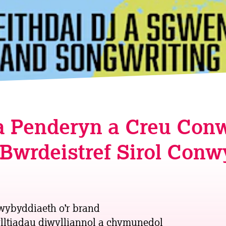
fa Penderyn a Creu Con
Bwrdeistref Sirol Conw
ybyddiaeth o’r brand
lltiadau diwylliannol a chymunedol