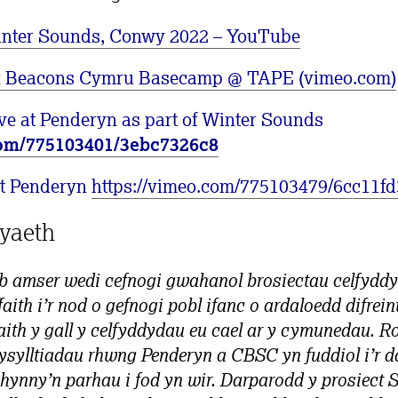
inter Sounds, Conwy 2022 – YouTube
x Beacons Cymru Basecamp @ TAPE (vimeo.com)
ve at Penderyn as part of Winter Sounds
com/775103401/3ebc7326c8
at Penderyn
https://vimeo.com/775103479/6cc11f
yaeth
 amser wedi cefnogi gwahanol brosiectau celfyddy
aith i’r nod o gefnogi pobl ifanc o ardaloedd difrei
faith y gall y celfyddydau eu cael ar y cymunedau.
Ro
cysylltiadau rhwng Penderyn a CBSC yn fuddiol i’r dd
 hynny’n parhau i fod yn wir. Darparodd y prosiect 