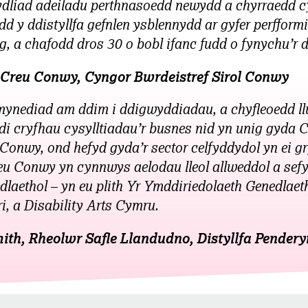
fydliad adeiladu perthnasoedd newydd a chyrraedd c
d y ddistyllfa gefnlen ysblennydd ar gyfer perffor
ntog, a chafodd dros 30 o bobl ifanc fudd o fynychu’r
Creu Conwy, Cyngor Bwrdeistref Sirol Conwy
mynediad am ddim i ddigwyddiadau, a chyfleoedd l
di cryfhau cysylltiadau’r busnes nid yn unig gyda 
 Conwy, ond hefyd gyda’r sector celfyddydol yn ei g
reu Conwy yn cynnwys aelodau lleol allweddol a sef
dlaethol – yn eu plith Yr Ymddiriedolaeth Genedlaet
i, a Disability Arts Cymru.
ith, Rheolwr Safle Llandudno, Distyllfa Pendery