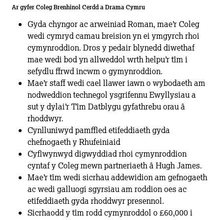
Ar gyfer Coleg Brenhinol Cerdd a Drama Cymru
Gyda chyngor ac arweiniad Roman, mae’r Coleg
wedi cymryd camau breision yn ei ymgyrch rhoi
cymynroddion. Dros y pedair blynedd diwethaf
mae wedi bod yn allweddol wrth helpu’r tîm i
sefydlu ffrwd incwm o gymynroddion.
Mae’r staff wedi cael llawer iawn o wybodaeth am
nodweddion technegol ysgrifennu Ewyllysiau a
sut y dylai’r Tîm Datblygu gyfathrebu orau â
rhoddwyr.
Cynlluniwyd pamffled etifeddiaeth gyda
chefnogaeth y Rhufeiniaid
Cyflwynwyd digwyddiad rhoi cymynroddion
cyntaf y Coleg mewn partneriaeth â Hugh James.
Mae’r tîm wedi sicrhau addewidion am gefnogaeth
ac wedi galluogi sgyrsiau am roddion oes ac
etifeddiaeth gyda rhoddwyr presennol.
Sicrhaodd y tîm rodd cymynroddol o £60,000 i