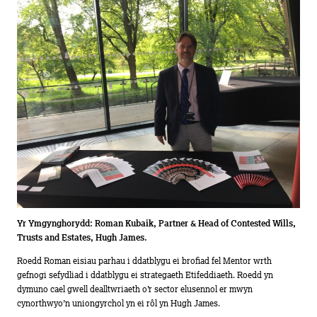
Yr Ymgynghorydd:
Roman Kubaik, Partner & Head of Contested Wills,
Trusts and Estates, Hugh James.
Roedd Roman eisiau parhau i ddatblygu ei brofiad fel Mentor wrth
gefnogi sefydliad i ddatblygu ei strategaeth Etifeddiaeth. Roedd yn
dymuno cael gwell dealltwriaeth o’r sector elusennol er mwyn
cynorthwyo’n uniongyrchol yn ei rôl yn Hugh James.