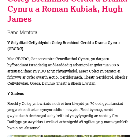
Cymru a Roman Kubiak, Hugh
James
Banc Mentora
Y Sefydliad Celfyddydol:
Coleg Brenhinol Cerdd a Drama Cymru
(CBCDC)
Mae CBCDC, Conservatoire Cenedlaethol Cymru, yn darparu
hyfforddiant israddedig ac ôl-raddedig arbenigol ar gyfer tua 900 o
artistiaid ifanc yn y DU ac yn rhyngwladol. Mae’r Coleg yn paratoi ei
fyfyrwyr ar gyfer gwaith Actio, Cerddoriaeth, Theatr Gerddorol, Rheoli’r
Celfyddydau, Opera, Dylunio Theatr a Rheoli Llwyfan.
Y Sialens
Roedd y Coleg yn bwriadu nodi ei ben-blwydd yn 70 oed gyda lansiad
ymgyrch codi arian cymynroddion newydd. Fodd bynnag, roedd
gwybodaeth dechnegol a chyfreithiol yn gyfyngedig ac roedd y tîm
Datblygu yn awyddus i wella ei arbenigedd a’i sgiliau yn y maes cymhleth
hwn o roi elusennol.