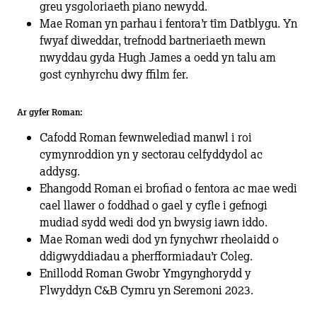
greu ysgoloriaeth piano newydd.
Mae Roman yn parhau i fentora’r tîm Datblygu. Yn
fwyaf diweddar, trefnodd bartneriaeth mewn
nwyddau gyda Hugh James a oedd yn talu am
gost cynhyrchu dwy ffilm fer.
Ar gyfer Roman:
Cafodd Roman fewnwelediad manwl i roi
cymynroddion yn y sectorau celfyddydol ac
addysg.
Ehangodd Roman ei brofiad o fentora ac mae wedi
cael llawer o foddhad o gael y cyfle i gefnogi
mudiad sydd wedi dod yn bwysig iawn iddo.
Mae Roman wedi dod yn fynychwr rheolaidd o
ddigwyddiadau a pherfformiadau’r Coleg.
Enillodd Roman Gwobr Ymgynghorydd y
Flwyddyn C&B Cymru yn Seremoni 2023.