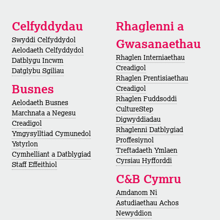
Celfyddydau
Rhaglenni a
Swyddi Celfyddydol
Gwasanaethau
Aelodaeth Celfyddydol
Rhaglen Interniaethau
Datblygu Incwm
Creadigol
Datglybu Sgiliau
Rhaglen Prentisiaethau
Busnes
Creadigol
Rhaglen Fuddsoddi
Aelodaeth Busnes
CultureStep
Marchnata a Negesu
Digwyddiadau
Creadigol
Rhaglenni Datblygiad
Ymgysylltiad Cymunedol
Proffesiynol
Ystyrlon
Treftadaeth Ymlaen
Cymhelliant a Datblygiad
Cyrsiau Hyfforddi
Staff Effeithiol
C&B Cymru
Amdanom Ni
Astudiaethau Achos
Newyddion