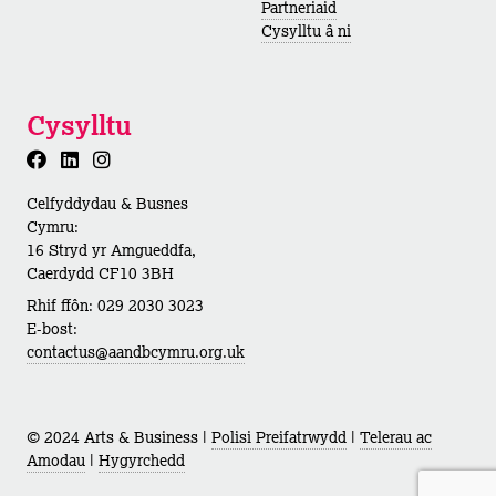
Partneriaid
Cysylltu â ni
Cysylltu
Celfyddydau & Busnes
Cymru:
16 Stryd yr Amgueddfa,
Caerdydd CF10 3BH
Rhif ffôn: 029 2030 3023
E-bost:
contactus@aandbcymru.org.uk
© 2024 Arts & Business |
Polisi Preifatrwydd
|
Telerau ac
Amodau
|
Hygyrchedd