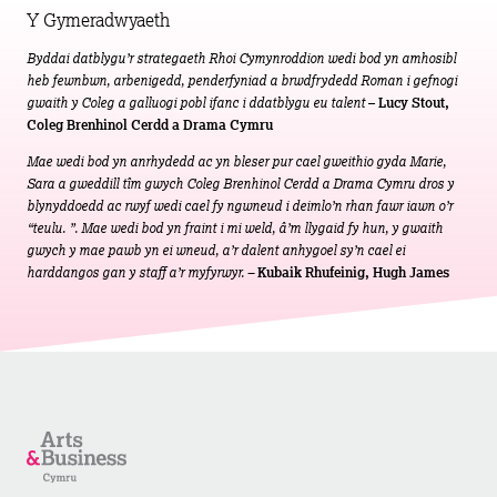
Y Gymeradwyaeth
Byddai datblygu’r strategaeth Rhoi Cymynroddion wedi bod yn amhosibl
heb fewnbwn, arbenigedd, penderfyniad a brwdfrydedd Roman i gefnogi
gwaith y Coleg a galluogi pobl ifanc i ddatblygu eu talent
– Lucy Stout,
Coleg Brenhinol Cerdd a Drama Cymru
Mae wedi bod yn anrhydedd ac yn bleser pur cael gweithio gyda Marie,
Sara a gweddill tîm gwych Coleg Brenhinol Cerdd a Drama Cymru dros y
blynyddoedd ac rwyf wedi cael fy ngwneud i deimlo’n rhan fawr iawn o’r
“teulu. ”. Mae wedi bod yn fraint i mi weld, â’m llygaid fy hun, y gwaith
gwych y mae pawb yn ei wneud, a’r dalent anhygoel sy’n cael ei
harddangos gan y staff a’r myfyrwyr. –
Kubaik Rhufeinig, Hugh James