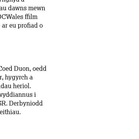
adau dawns mewn
DCWales ffilm
 ar eu profiad o
Coed Duon, oedd
, hygyrch a
dau heriol.
lwyddiannus i
SR. Derbyniodd
eithiau.