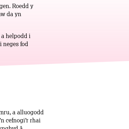
gen. Roedd y
nw da yn
a helpodd i
i neges fod
ru, a alluogodd
n cefnogi’r rhai
 ynghyd â