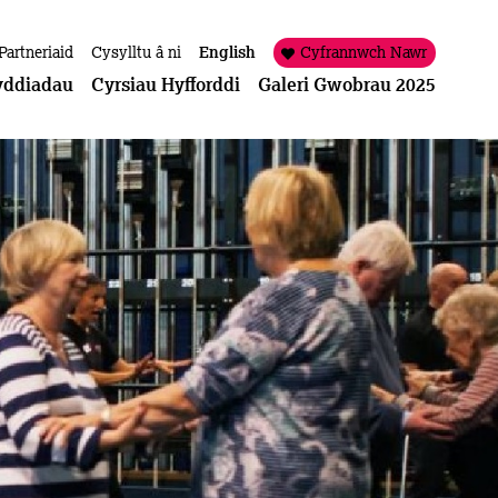
Partneriaid
Cysylltu â ni
English
Cyfrannwch Nawr
yddiadau
Cyrsiau Hyfforddi
Galeri Gwobrau 2025