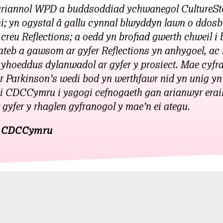
ariannol WPD a buddsoddiad ychwanegol CultureSt
i; yn ogystal â gallu cynnal blwyddyn lawn o ddosb
creu Reflections; a oedd yn brofiad gwerth chweil 
ateb a gawsom ar gyfer Reflections yn anhygoel, ac
cyhoeddus dylanwadol ar gyfer y prosiect. Mae cy
r Parkinson’s wedi bod yn werthfawr nid yn unig yn
i CDCCymru i ysgogi cefnogaeth gan arianwyr eraill
gyfer y rhaglen gyfranogol y mae’n ei ategu.
, CDCCymru