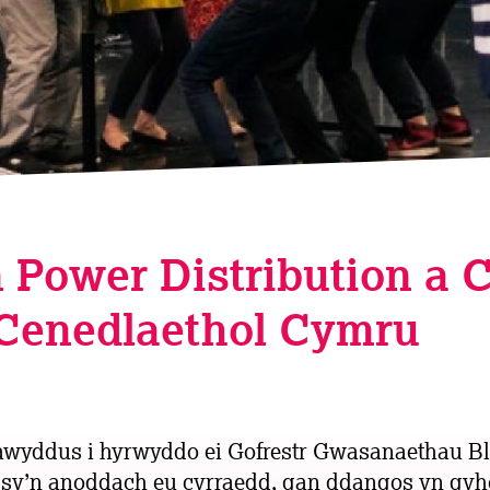
 Power Distribution a
Cenedlaethol Cymru
yddus i hyrwyddo ei Gofrestr Gwasanaethau Bl
n sy’n anoddach eu cyrraedd, gan ddangos yn gyh