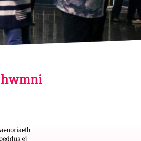
 Chwmni
aenoriaeth
oeddus ei