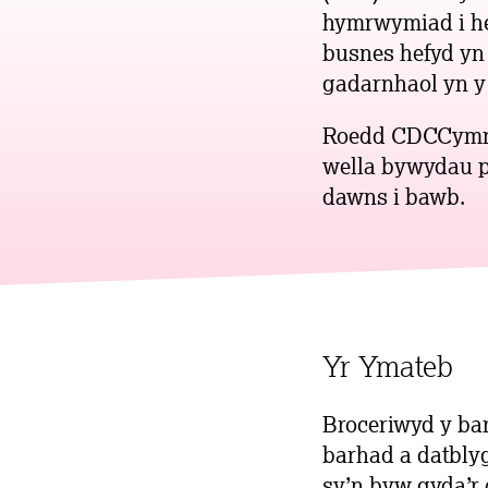
hymrwymiad i he
busnes hefyd yn
gadarnhaol yn y
Roedd CDCCymru 
wella bywydau p
dawns i bawb.
Yr Ymateb
Broceriwyd y b
barhad a datblyg
sy’n byw gyda’r