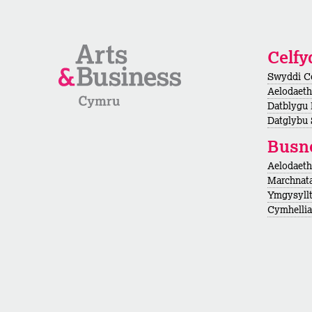
Celf
Swyddi C
Aelodaeth
Datblygu
Datglybu 
Busn
Aelodaet
Marchnata
Ymgysyllt
Cymhellian