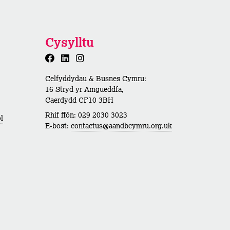
Cysylltu
Celfyddydau & Busnes Cymru:
16 Stryd yr Amgueddfa,
Caerdydd CF10 3BH
Rhif ffôn: 029 2030 3023
l
E-bost:
contactus@aandbcymru.org.uk