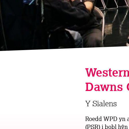
Western
Dawns 
Y Sialens
Roedd WPD yn aw
(PSR) i bobl hŷ