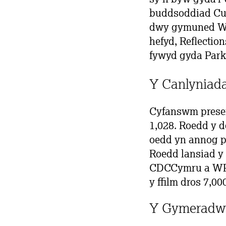
buddsoddiad Cul
dwy gymuned WPD
hefyd, Reflectio
fywyd gyda Park
Y Canlyniad
Cyfanswm presen
1,028. Roedd y 
oedd yn annog p
Roedd lansiad y 
CDCCymru a WPD
y ffilm dros 7,0
Y Gymeradw