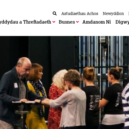
Astudiaethau Achos
Newyddion
yddydau a Threftadaeth
Busnes
Amdanom Ni
Digw