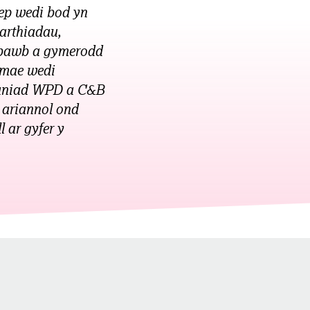
ep wedi bod yn
arthiadau,
i bawb a gymerodd
 mae wedi
franiad WPD a C&B
 ariannol ond
 ar gyfer y