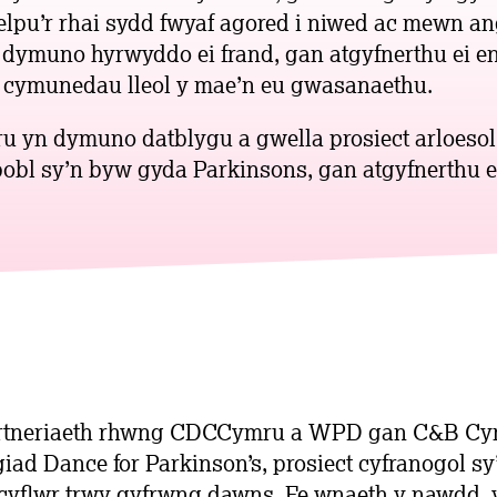
lpu’r rhai sydd fwyaf agored i niwed ac mewn an
 dymuno hyrwyddo ei frand, gan atgyfnerthu ei e
 cymunedau lleol y mae’n eu gwasanaethu.
yn dymuno datblygu a gwella prosiect arloesol 
obl sy’n byw gyda Parkinsons, gan atgyfnerthu e
artneriaeth rhwng CDCCymru a WPD gan C&B Cym
iad Dance for Parkinson’s, prosiect cyfranogol sy’
 cyflwr trwy gyfrwng dawns. Fe wnaeth y nawdd,