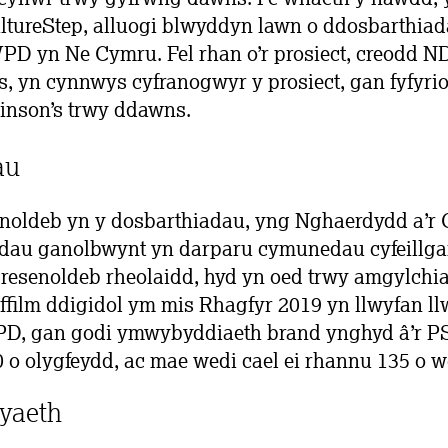
tureStep, alluogi blwyddyn lawn o ddosbarthi
 yn Ne Cymru. Fel rhan o’r prosiect, creodd N
ns, yn cynnwys cyfranogwyr y prosiect, gan fyfyrio
inson’s trwy ddawns.
au
oldeb yn y dosbarthiadau, yng Nghaerdydd a’r 
ddau ganolbwynt yn darparu cymunedau cyfeillgar
resenoldeb rheolaidd, hyd yn oed trwy amgylchia
ffilm ddigidol ym mis Rhagfyr 2019 yn llwyfan l
, gan godi ymwybyddiaeth brand ynghyd â’r P
00 o olygfeydd, ac mae wedi cael ei rhannu 135 o w
yaeth