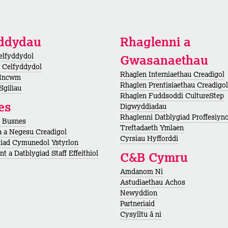
yddydau
Rhaglenni a
elfyddydol
Gwasanaethau
 Celfyddydol
Rhaglen Interniaethau Creadigol
 Incwm
Rhaglen Prentisiaethau Creadigol
Sgiliau
Rhaglen Fuddsoddi CultureStep
es
Digwyddiadau
Rhaglenni Datblygiad Proffesiyno
h Busnes
Treftadaeth Ymlaen
 a Negesu Creadigol
Cyrsiau Hyfforddi
iad Cymunedol Ystyrlon
t a Datblygiad Staff Effeithiol
C&B Cymru
Amdanom Ni
Astudiaethau Achos
Newyddion
Partneriaid
Cysylltu â ni