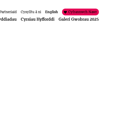
Partneriaid
Cysylltu â ni
English
Cyfrannwch Nawr
yddiadau
Cyrsiau Hyfforddi
Galeri Gwobrau 2025