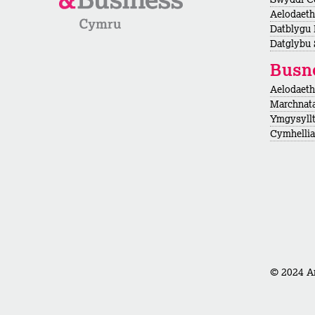
Aelodaeth
Datblygu
Datglybu 
Busn
Aelodaet
Marchnata
Ymgysyllt
Cymhellian
© 2024 Ar