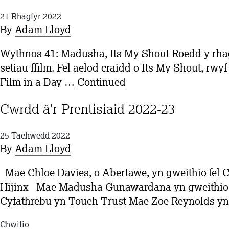
21 Rhagfyr 2022
By
Adam Lloyd
Wythnos 41: Madusha, Its My Shout Roedd y rhagl
setiau ffilm. Fel aelod craidd o Its My Shout, 
Film in a Day …
Continued
Cwrdd â’r Prentisiaid 2022-23
25 Tachwedd 2022
By
Adam Lloyd
Mae Chloe Davies, o Abertawe, yn gweithio fel 
Hijinx Mae Madusha Gunawardana yn gweithio f
Cyfathrebu yn Touch Trust Mae Zoe Reynolds yn
Chwilio