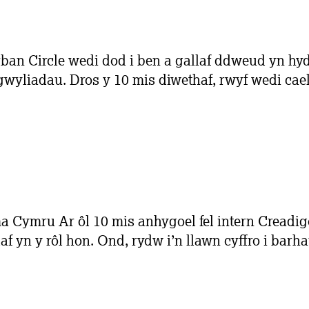
rban Circle wedi dod i ben a gallaf ddweud yn hy
isgwyliadau. Dros y 10 mis diwethaf, rwyf wedi ca
a Cymru Ar ôl 10 mis anhygoel fel intern Creadi
af yn y rôl hon. Ond, rydw i’n llawn cyffro i ba