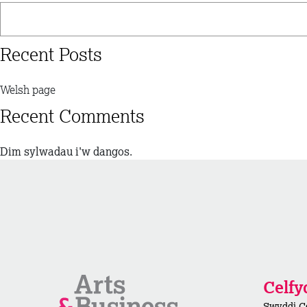
Recent Posts
Welsh page
Recent Comments
Dim sylwadau i'w dangos.
Celf
Swyddi C