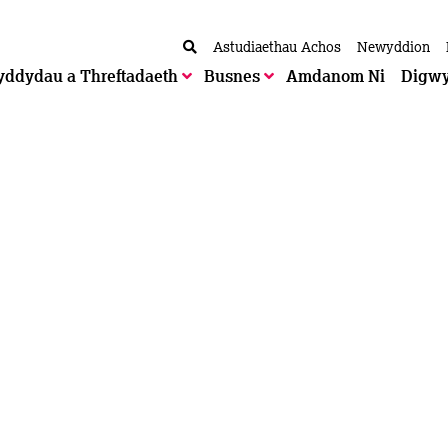
Astudiaethau Achos
Newyddion
yddydau a Threftadaeth
Busnes
Amdanom Ni
Digw