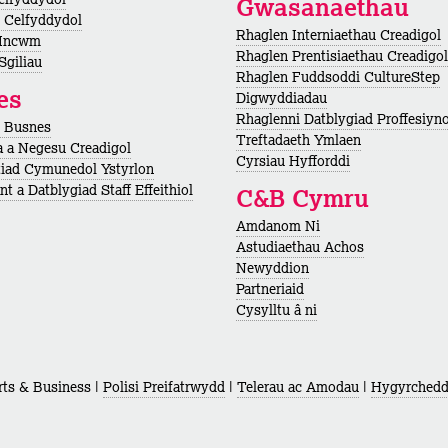
Gwasanaethau
 Celfyddydol
Rhaglen Interniaethau Creadigol
 Incwm
Rhaglen Prentisiaethau Creadigol
Sgiliau
Rhaglen Fuddsoddi CultureStep
es
Digwyddiadau
Rhaglenni Datblygiad Proffesiyno
h Busnes
Treftadaeth Ymlaen
 a Negesu Creadigol
Cyrsiau Hyfforddi
iad Cymunedol Ystyrlon
t a Datblygiad Staff Effeithiol
C&B Cymru
Amdanom Ni
Astudiaethau Achos
Newyddion
Partneriaid
Cysylltu â ni
ts & Business |
Polisi Preifatrwydd
|
Telerau ac Amodau
|
Hygyrched