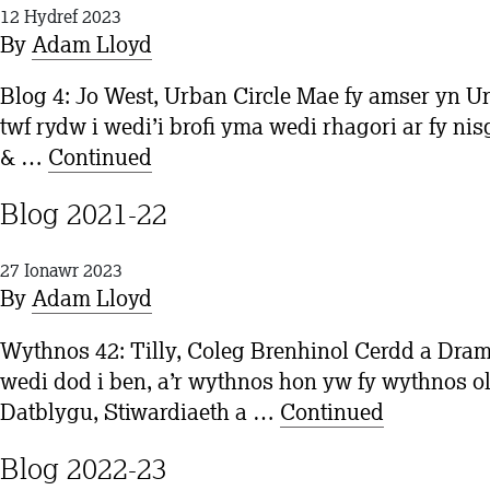
12 Hydref 2023
By
Adam Lloyd
Blog 4: Jo West, Urban Circle Mae fy amser yn U
twf rydw i wedi’i brofi yma wedi rhagori ar fy n
& …
Continued
Blog 2021-22
27 Ionawr 2023
By
Adam Lloyd
Wythnos 42: Tilly, Coleg Brenhinol Cerdd a Dram
wedi dod i ben, a’r wythnos hon yw fy wythnos ol
Datblygu, Stiwardiaeth a …
Continued
Blog 2022-23