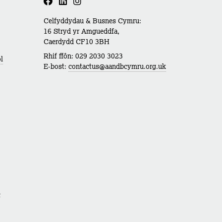
Celfyddydau & Busnes Cymru:
16 Stryd yr Amgueddfa,
Caerdydd CF10 3BH
Rhif ffôn: 029 2030 3023
l
E-bost:
contactus@aandbcymru.org.uk
d