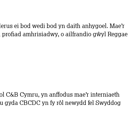
derus ei bod wedi bod yn daith anhygoel. Mae’r
el profiad amhrisiadwy, o ailfrandio gŵyl Reggae
gol C&B Cymru, yn anffodus mae’r interniaeth
rhau gyda CBCDC yn fy rôl newydd fel Swyddog