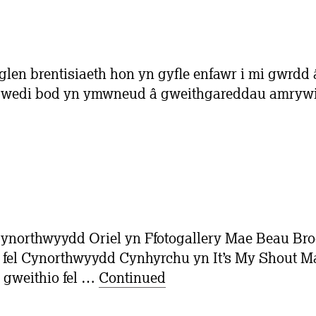
en brentisiaeth hon yn gyfle enfawr i mi gwrdd â
rwyf wedi bod yn ymwneud â gweithgareddau amrywi
Cynorthwyydd Oriel yn Ffotogallery Mae Beau Bro
el Cynorthwyydd Cynhyrchu yn It’s My Shout Ma
 gweithio fel …
Continued