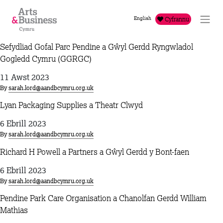
Mynd i'r cynnwys
English
Cyfrannu
Sefydliad Gofal Parc Pendine a Gŵyl Gerdd Ryngwladol
Gogledd Cymru (GGRGC)
11 Awst 2023
By
sarah.lord@aandbcymru.org.uk
Lyan Packaging Supplies a Theatr Clwyd
6 Ebrill 2023
By
sarah.lord@aandbcymru.org.uk
Richard H Powell a Partners a Gŵyl Gerdd y Bont-faen
6 Ebrill 2023
By
sarah.lord@aandbcymru.org.uk
Pendine Park Care Organisation a Chanolfan Gerdd William
Mathias