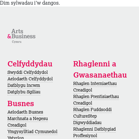
Dim sylwadau i'w dangos.
Celfyddydau
Rhaglenni a
Swyddi Celfyddydol
Gwasanaethau
Aelodaeth Celfyddydol
Rhaglen Interniaethau
Datblygu Incwm
Creadigol
Datglybu Sgiliau
Rhaglen Prentisiaethau
Busnes
Creadigol
Rhaglen Fuddsoddi
Aelodaeth Busnes
CultureStep
Marchnata a Negesu
Digwyddiadau
Creadigol
Rhaglenni Datblygiad
Ymgysylltiad Cymunedol
Proffesiynol
Ystyrlon