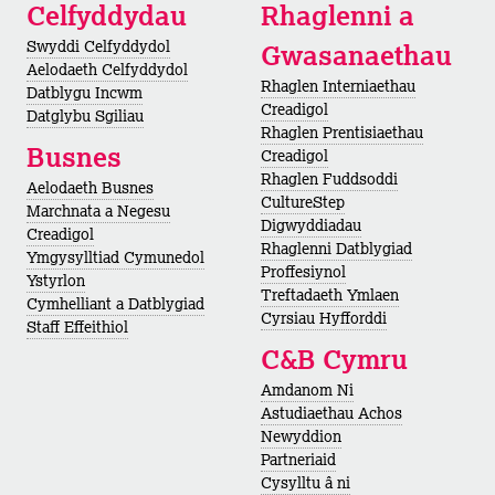
Celfyddydau
Rhaglenni a
Swyddi Celfyddydol
Gwasanaethau
Aelodaeth Celfyddydol
Rhaglen Interniaethau
Datblygu Incwm
Creadigol
Datglybu Sgiliau
Rhaglen Prentisiaethau
Busnes
Creadigol
Rhaglen Fuddsoddi
Aelodaeth Busnes
CultureStep
Marchnata a Negesu
Digwyddiadau
Creadigol
Rhaglenni Datblygiad
Ymgysylltiad Cymunedol
Proffesiynol
Ystyrlon
Treftadaeth Ymlaen
Cymhelliant a Datblygiad
Cyrsiau Hyfforddi
Staff Effeithiol
C&B Cymru
Amdanom Ni
Astudiaethau Achos
Newyddion
Partneriaid
Cysylltu â ni