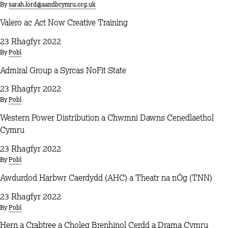
By
sarah.lord@aandbcymru.org.uk
Valero ac Act Now Creative Training
23 Rhagfyr 2022
By
Pobl
Admiral Group a Syrcas NoFit State
23 Rhagfyr 2022
By
Pobl
Western Power Distribution a Chwmni Dawns Cenedlaethol
Cymru
23 Rhagfyr 2022
By
Pobl
Awdurdod Harbwr Caerdydd (AHC) a Theatr na nÓg (TNN)
23 Rhagfyr 2022
By
Pobl
Hern a Crabtree a Choleg Brenhinol Cerdd a Drama Cymru