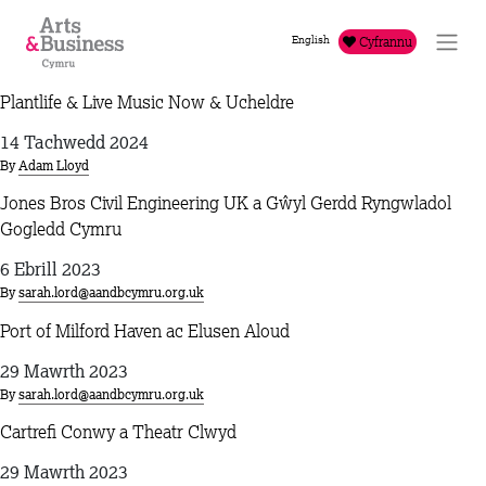
Mynd i'r cynnwys
English
Cyfrannu
Plantlife & Live Music Now & Ucheldre
14 Tachwedd 2024
By
Adam Lloyd
Jones Bros Civil Engineering UK a Gŵyl Gerdd Ryngwladol
Gogledd Cymru
6 Ebrill 2023
By
sarah.lord@aandbcymru.org.uk
Port of Milford Haven ac Elusen Aloud
29 Mawrth 2023
By
sarah.lord@aandbcymru.org.uk
Cartrefi Conwy a Theatr Clwyd
29 Mawrth 2023